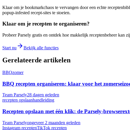
Klaar om je bookmarkchaos te vervangen door een echte receptenbib
popup-infested recept-sites te stoeien.
Klaar om je recepten te organiseren?
Probeer Parsely gratis en ontdek hoe makkelijk receptenbeheer kan zi
Start nu
Bekijk alle functies
Gerelateerde artikelen
BBQ
zomer
BBQ recepten organiseren: klaar voor het zomerseizo
Team Parsely
28 dagen geleden
recepten opslaan
handleiding
Recepten opslaan met één klik: de Parsely-browserext
Team Parsely
ongeveer 2 maanden geleden
Instagram recepten
TikTok recepten