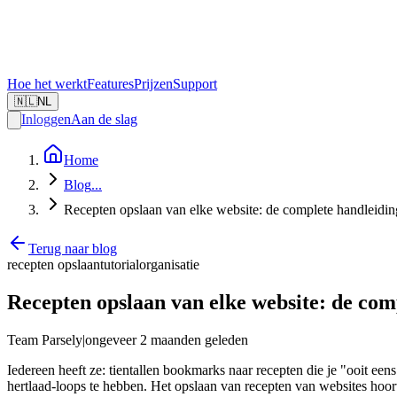
Hoe het werkt
Features
Prijzen
Support
🇳🇱
NL
Inloggen
Aan de slag
Home
Blog
...
Recepten opslaan van elke website: de complete handleidin
Terug naar blog
recepten opslaan
tutorial
organisatie
Recepten opslaan van elke website: de com
Team Parsely
|
ongeveer 2 maanden geleden
Iedereen heeft ze: tientallen bookmarks naar recepten die je "ooit eens
hertlaad-loops te hebben. Het opslaan van recepten van websites hoort n