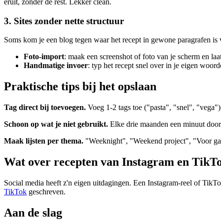
eruit, zonder de rest. Lekker clean.
3. Sites zonder nette structuur
Soms kom je een blog tegen waar het recept in gewone paragrafen is v
Foto-import
: maak een screenshot of foto van je scherm en la
Handmatige invoer
: typ het recept snel over in je eigen wo
Praktische tips bij het opslaan
Tag direct bij toevoegen.
Voeg 1-2 tags toe ("pasta", "snel", "vega") 
Schoon op wat je niet gebruikt.
Elke drie maanden een minuut door j
Maak lijsten per thema.
"Weeknight", "Weekend project", "Voor gas
Wat over recepten van Instagram en TikT
Social media heeft z'n eigen uitdagingen. Een Instagram-reel of Tik
TikTok
geschreven.
Aan de slag