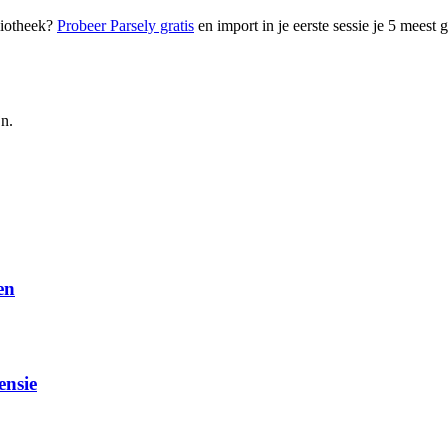
liotheek?
Probeer Parsely gratis
en import in je eerste sessie je 5 meest
jn.
en
ensie