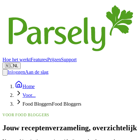
Hoe het werkt
Features
Prijzen
Support
🇳🇱
NL
Inloggen
Aan de slag
Home
Voor
...
Food Bloggers
Food Bloggers
VOOR FOOD BLOGGERS
Jouw receptenverzameling, overzichtelijk