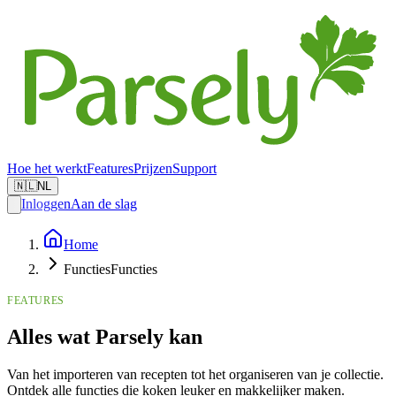
Hoe het werkt
Features
Prijzen
Support
🇳🇱
NL
Inloggen
Aan de slag
Home
Functies
Functies
FEATURES
Alles wat Parsely kan
Van het importeren van recepten tot het organiseren van je collectie.
Ontdek alle functies die koken leuker en makkelijker maken.