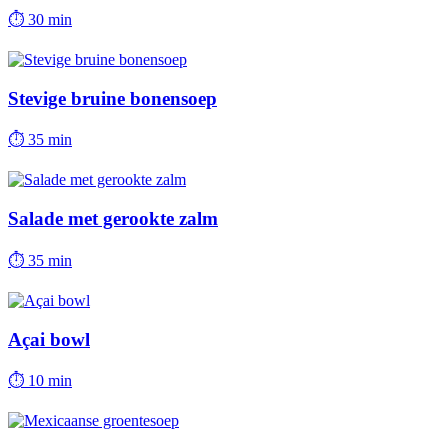
⏱
30 min
Stevige bruine bonensoep
⏱
35 min
Salade met gerookte zalm
⏱
35 min
Açai bowl
⏱
10 min