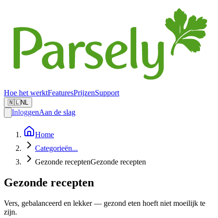
Hoe het werkt
Features
Prijzen
Support
🇳🇱
NL
Inloggen
Aan de slag
Home
Categorieën
...
Gezonde recepten
Gezonde recepten
Gezonde recepten
Vers, gebalanceerd en lekker — gezond eten hoeft niet moeilijk te
zijn.