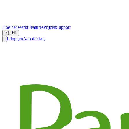
Hoe het werkt
Features
Prijzen
Support
🇳🇱
NL
Inloggen
Aan de slag