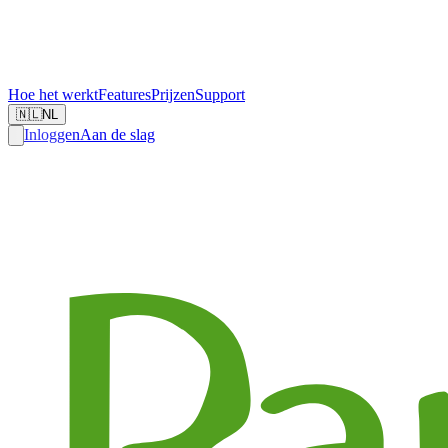
Hoe het werkt
Features
Prijzen
Support
🇳🇱
NL
Inloggen
Aan de slag