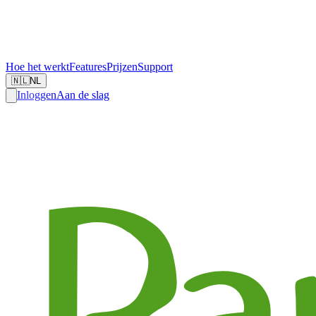
Hoe het werkt
Features
Prijzen
Support
🇳🇱
NL
Inloggen
Aan de slag