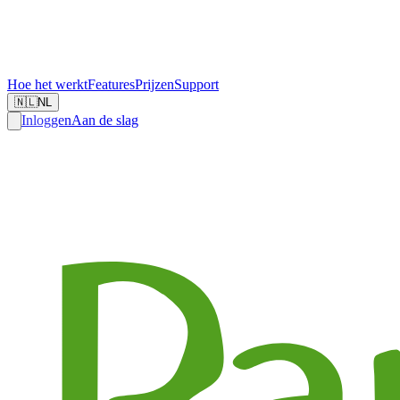
Hoe het werkt
Features
Prijzen
Support
🇳🇱
NL
Inloggen
Aan de slag