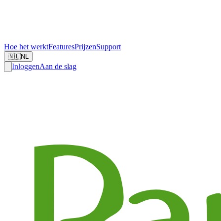
Hoe het werkt
Features
Prijzen
Support
🇳🇱
NL
Inloggen
Aan de slag