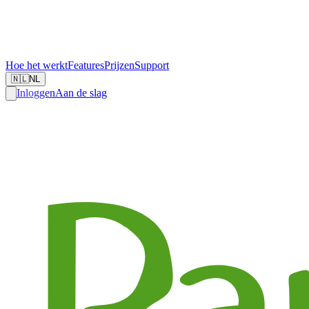
Hoe het werkt
Features
Prijzen
Support
🇳🇱
NL
Inloggen
Aan de slag