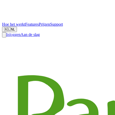
Hoe het werkt
Features
Prijzen
Support
🇳🇱
NL
Inloggen
Aan de slag