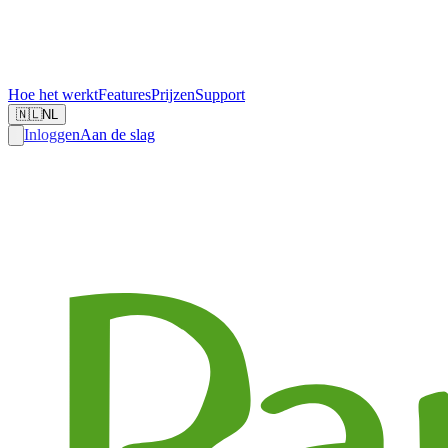
Hoe het werkt
Features
Prijzen
Support
🇳🇱
NL
Inloggen
Aan de slag