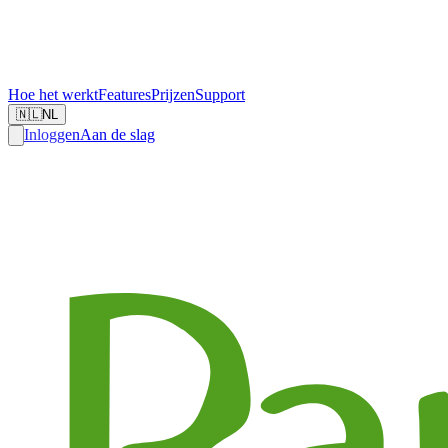
Hoe het werkt
Features
Prijzen
Support
🇳🇱
NL
Inloggen
Aan de slag