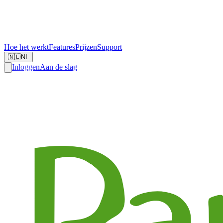
Hoe het werkt
Features
Prijzen
Support
🇳🇱
NL
Inloggen
Aan de slag