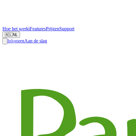
Hoe het werkt
Features
Prijzen
Support
🇳🇱
NL
Inloggen
Aan de slag