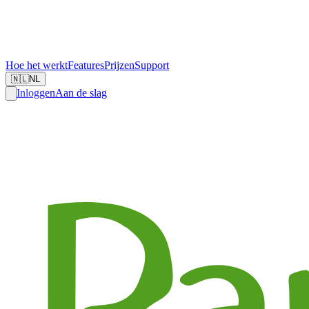
Hoe het werkt
Features
Prijzen
Support
🇳🇱
NL
Inloggen
Aan de slag