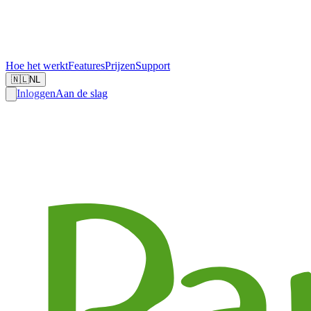
Hoe het werkt
Features
Prijzen
Support
🇳🇱
NL
Inloggen
Aan de slag