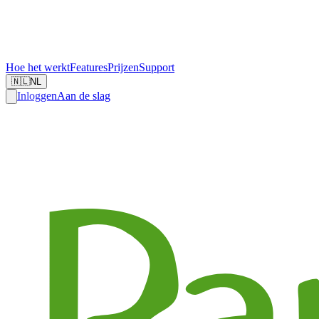
Hoe het werkt
Features
Prijzen
Support
🇳🇱
NL
Inloggen
Aan de slag