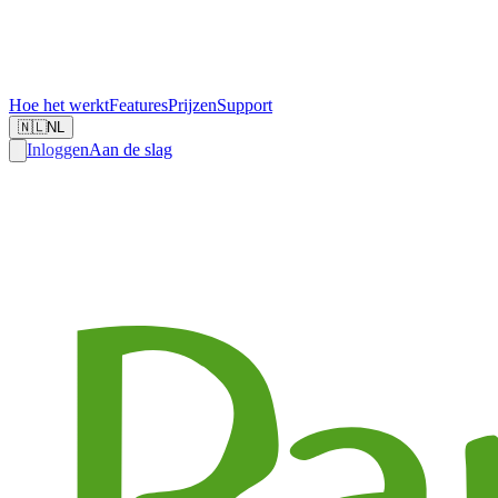
Hoe het werkt
Features
Prijzen
Support
🇳🇱
NL
Inloggen
Aan de slag