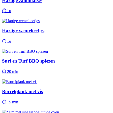
Hartige zalmmatses
⏱
1u
Hartige wentelteefjes
⏱
1u
Surf en Turf BBQ spiezen
⏱
20 min
Borrelplank met vis
⏱
15 min