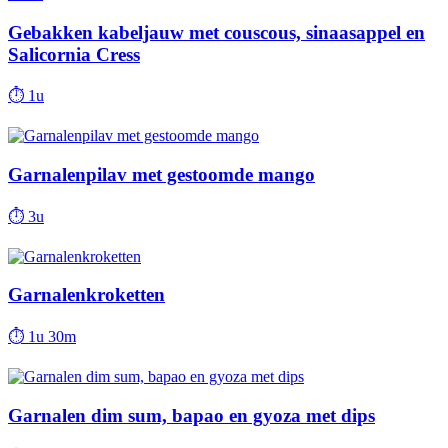
Gebakken kabeljauw met couscous, sinaasappel en
Salicornia Cress
⏱
1u
Garnalenpilav met gestoomde mango
⏱
3u
Garnalenkroketten
⏱
1u 30m
Garnalen dim sum, bapao en gyoza met dips