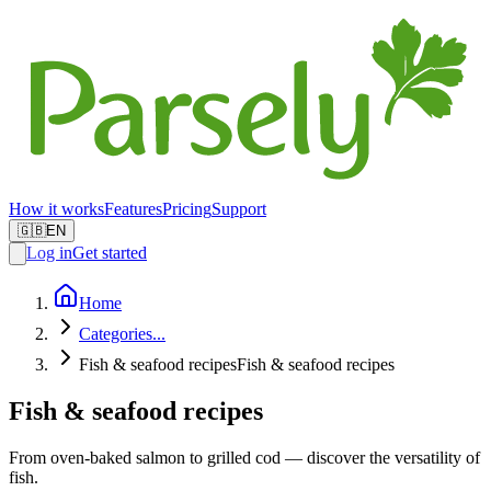
How it works
Features
Pricing
Support
🇬🇧
EN
Log in
Get started
Home
Categories
...
Fish & seafood recipes
Fish & seafood recipes
Fish & seafood recipes
From oven-baked salmon to grilled cod — discover the versatility of
fish.